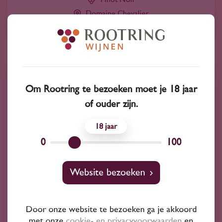
Domaine Chevalier
Om Rootring te bezoeken moet je 18 jaar
of ouder zijn.
18
0
100
Website bezoeken
2022
Portugal
Quinta de Santiago Sou Tinto Vinha de
Door onze website te bezoeken ga je akkoord
met onze
cookie- en privacyvoorwaarden
en