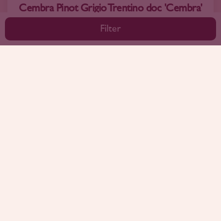
Cembra Pinot Grigio Trentino doc 'Cembra'
2025
Filter
12
20
Pinot Grigio
Cembra
1
2
…
159
Ruim assortiment