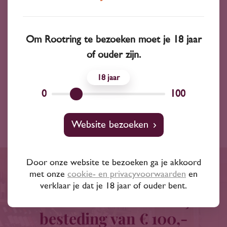
Wijnsoort
Witte wijn
Om Rootring te bezoeken moet je 18 jaar
Jaargang
2023
of ouder zijn.
Inhoud
750 ml
18
Land
0
Verenigde Staten
100
Website bezoeken
Door onze website te bezoeken ga je akkoord
met onze
cookie- en privacyvoorwaarden
en
Gratis bezorgd binnen een
verklaar je dat je 18 jaar of ouder bent.
straal van 20 km of bij
besteding van € 100,-