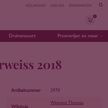
mijn account
over ons
klantenservice
0
Druivensoort
Proeverijen en meer
weiss 2018
Artikelnummer
2970
Weingut Thomas
Wijnhuis