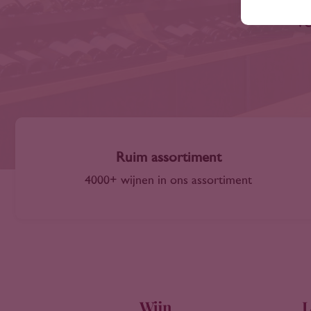
ve
Ruim assortiment
4000+ wijnen in ons assortiment
Wijn
L