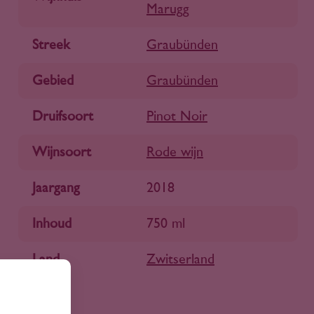
Marugg
Streek
Graubünden
Gebied
Graubünden
Druifsoort
Pinot Noir
Wijnsoort
Rode wijn
Jaargang
2018
Inhoud
750 ml
Land
Zwitserland