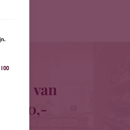
jn.
100
traal van
 € 100,-