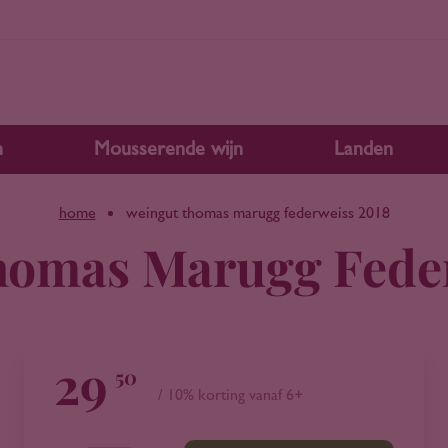
n
Mousserende wijn
Landen
home
weingut thomas marugg federweiss 2018
homas Marugg Feder
29
50
/ 10% korting vanaf 6+