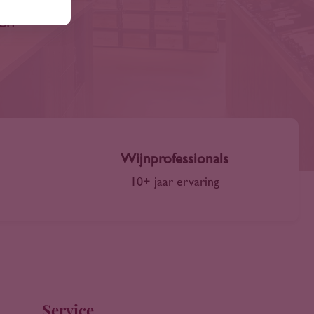
len
Wijnprofessionals
10+ jaar ervaring
Service