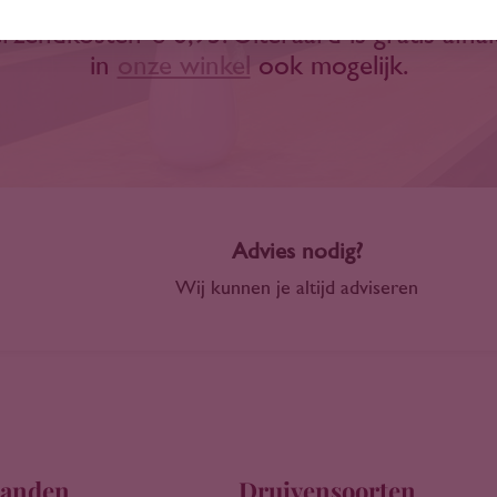
Wanneer dit niet het geval is bedragen de
rzendkosten € 6,95. Uiteraard is gratis afha
in
onze winkel
ook mogelijk.
Advies nodig?
Wij kunnen je altijd adviseren
anden
Druivensoorten