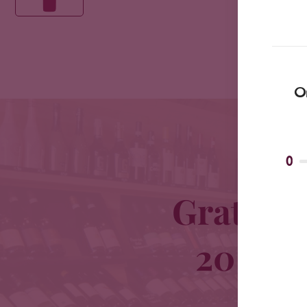
Om
0
Gratis b
20 km o