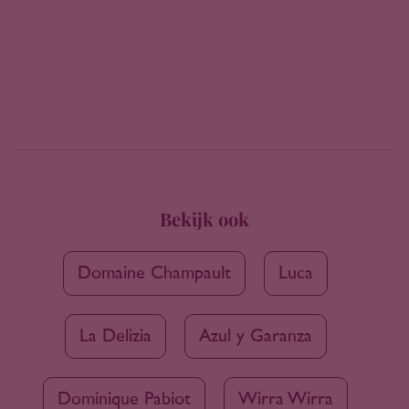
Bekijk ook
Domaine Champault
Luca
La Delizia
Azul y Garanza
Dominique Pabiot
Wirra Wirra