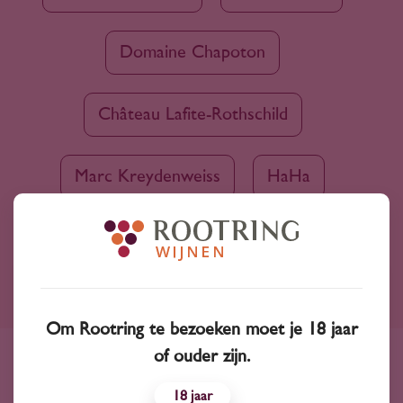
Domaine Chapoton
Château Lafite-Rothschild
Marc Kreydenweiss
HaHa
Ruim assortiment
Om Rootring te bezoeken moet je 18 jaar
4000+ wijnen in ons assortiment
of ouder zijn.
Advies nodig?
18