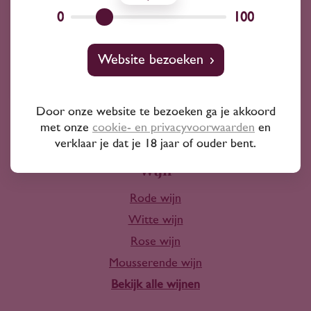
Wij kunnen je altijd adviseren
0
100
Wijnprofessionals
Website bezoeken
10+ jaar ervaring
Door onze website te bezoeken ga je akkoord
met onze
cookie- en privacyvoorwaarden
en
verklaar je dat je 18 jaar of ouder bent.
Wijn
Rode wijn
Witte wijn
Rose wijn
Mousserende wijn
Bekijk alle wijnen