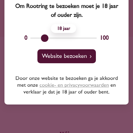
Om Rootring te bezoeken moet je 18 jaar
of ouder zijn.
Ruim assortiment
18
0
100
4000+ wijnen in ons assortiment
Advies nodig?
Website bezoeken
Wij kunnen je altijd adviseren
Door onze website te bezoeken ga je akkoord
Wijnprofessionals
met onze
cookie- en privacyvoorwaarden
en
10+ jaar ervaring
verklaar je dat je 18 jaar of ouder bent.