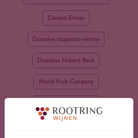
Cantina Ermes
Domaine taupenot-merme
Domaine Hubert Beck
World Fruit Company
Château Duhart-Milon
Domaine de la Chevalerie