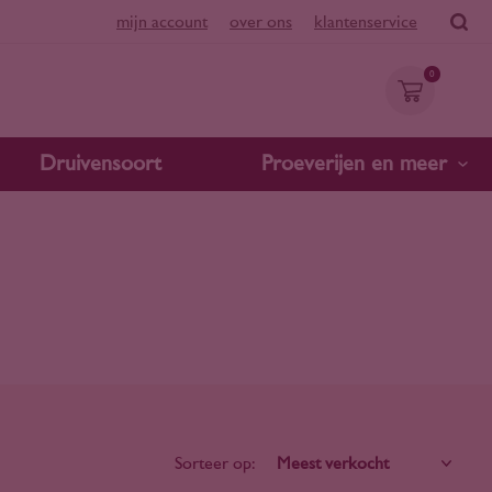
mijn account
over ons
klantenservice
0
Druivensoort
Proeverijen en meer
Sorteer op: