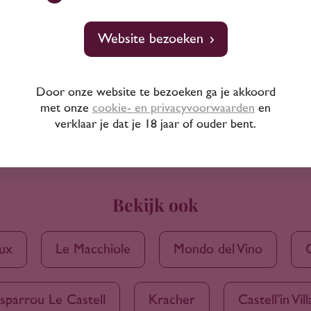
Website bezoeken
Door onze website te bezoeken ga je akkoord
met onze
cookie- en privacyvoorwaarden
en
verklaar je dat je 18 jaar of ouder bent.
Bekijk ook
ux
Le Macchiole
Mondo del Vino
Esparrou Le Castell
Kracher
Castell’in Vill