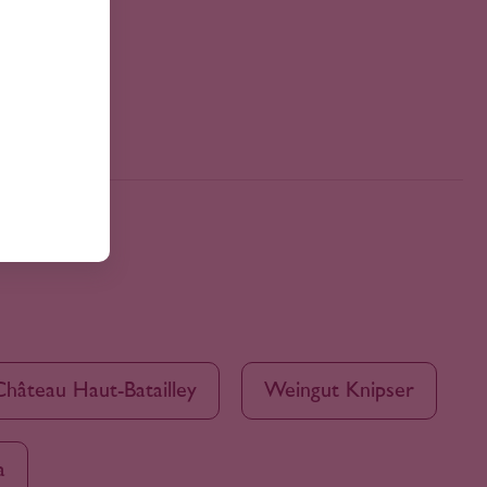
Château Haut-Batailley
Weingut Knipser
a