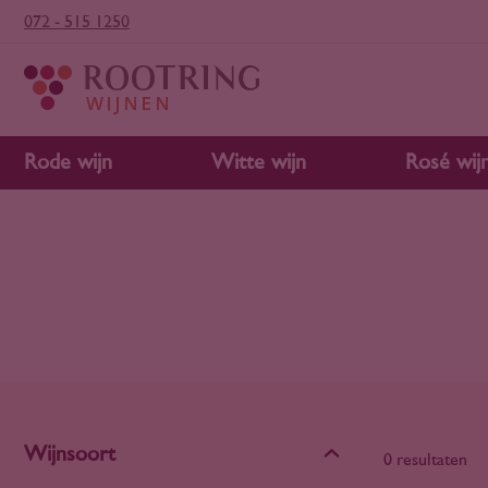
072 - 515 1250
Rode wijn
Witte wijn
Rosé wij
Wijnsoort
0 resultaten