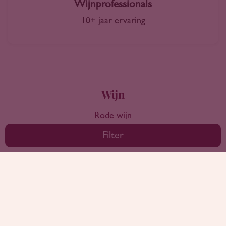
Wijnprofessionals
10+ jaar ervaring
Wijn
Rode wijn
Witte wijn
Filter
Rose wijn
Mousserende wijn
Bekijk alle wijnen
Landen