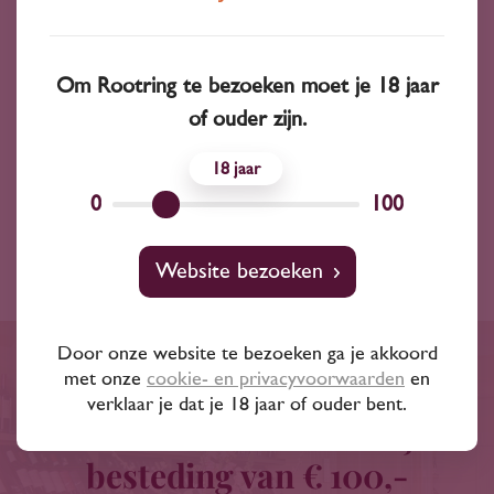
Wijnsoort
wijn
Om Rootring te bezoeken moet je 18 jaar
Inhoud
750 ml
of ouder zijn.
Alchohol
12.50 %
18
Land
0
Italië
100
Website bezoeken
Door onze website te bezoeken ga je akkoord
met onze
cookie- en privacyvoorwaarden
en
Gratis bezorgd binnen een
verklaar je dat je 18 jaar of ouder bent.
straal van 20 km of bij
besteding van € 100,-