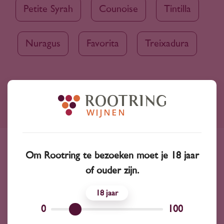
Petite Syrah
Counoise
Tintilla
Nuragus
Favorita
Treixadura
Ruim assortiment
4000+ wijnen in ons assortiment
Om Rootring te bezoeken moet je 18 jaar
Advies nodig?
of ouder zijn.
Wij kunnen je altijd adviseren
18
Wijnprofessionals
0
100
10+ jaar ervaring