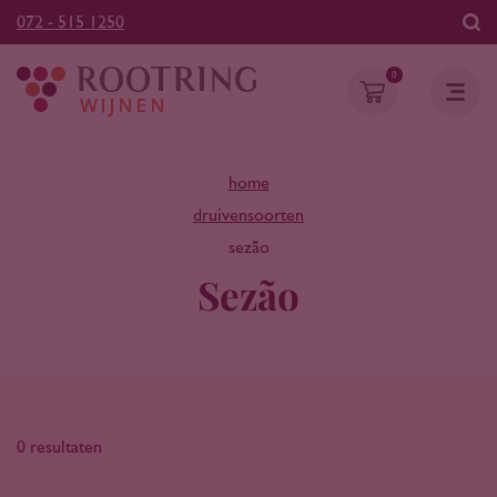
072 - 515 1250
0
home
druivensoorten
sezão
Sezão
0 resultaten