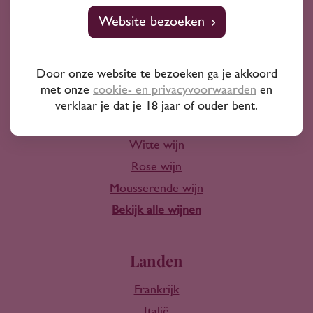
Website bezoeken
Door onze website te bezoeken ga je akkoord
met onze
cookie- en privacyvoorwaarden
Wijn
en
verklaar je dat je 18 jaar of ouder bent.
Rode wijn
Witte wijn
Rose wijn
Mousserende wijn
Bekijk alle wijnen
Landen
Frankrijk
Italië