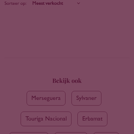
Sorteer op:
Bekijk ook
Merseguera
Sylvaner
Touriga Nacional
Erbamat