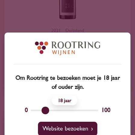
2021
Duitsland
Hees Nahe Riesling Trocken Halenberg 2021
38
95
Riesling
Om Rootring te bezoeken moet je 18 jaar
Hees
of ouder zijn.
18
0
100
Website bezoeken