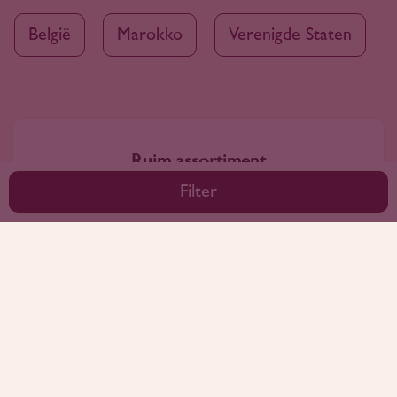
België
Marokko
Verenigde Staten
Ruim assortiment
4000+ wijnen in ons assortiment
Filter
Advies nodig?
Wij kunnen je altijd adviseren
Wijnprofessionals
10+ jaar ervaring