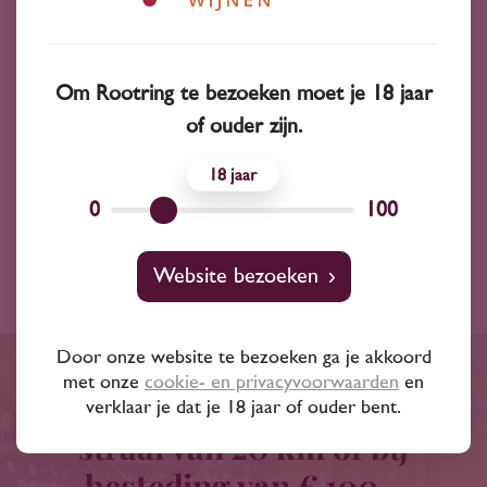
maanden op fust.
Jaargang
2017
Om Rootring te bezoeken moet je 18 jaar
Inhoud
750 ml
of ouder zijn.
Alchohol
17.00 %
18
0
100
Land
Frankrijk
Website bezoeken
Door onze website te bezoeken ga je akkoord
met onze
cookie- en privacyvoorwaarden
en
Gratis bezorgd binnen een
verklaar je dat je 18 jaar of ouder bent.
straal van 20 km of bij
besteding van € 100,-