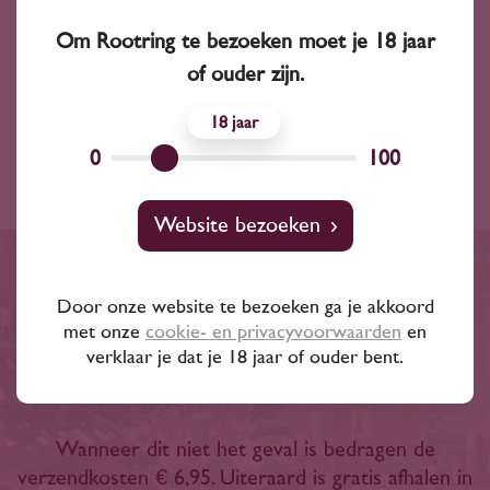
Jaargang
2023
Om Rootring te bezoeken moet je 18 jaar
Inhoud
750 ml
of ouder zijn.
Land
Zuid-Afrika
18
0
100
Website bezoeken
Gratis bezorgd binnen een
Door onze website te bezoeken ga je akkoord
straal van 20 km of bij
met onze
cookie- en privacyvoorwaarden
en
verklaar je dat je 18 jaar of ouder bent.
besteding van € 100,-
Wanneer dit niet het geval is bedragen de
verzendkosten € 6,95. Uiteraard is gratis afhalen in