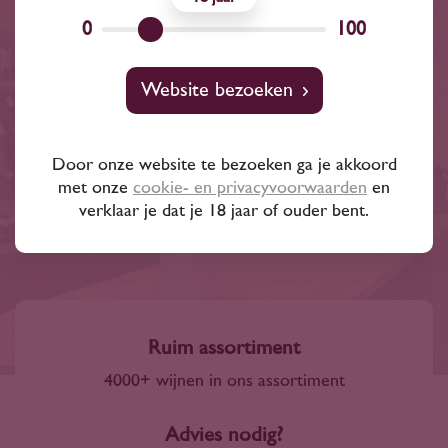
0
100
Gratis bezorgd binnen een
straal van 20 km of bij
Website bezoeken
besteding van € 100,-
Door onze website te bezoeken ga je akkoord
Wanneer dit niet het geval is bedragen de
met onze
cookie- en privacyvoorwaarden
en
verzendkosten € 6,95. Uiteraard is gratis afhalen in
verklaar je dat je 18 jaar of ouder bent.
onze winkel
ook mogelijk.
Ruim assortiment
4000+ wijnen in ons assortiment
Advies nodig?