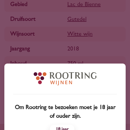
Gebied
Lac de Bienne
Druifsoort
Gutedel
Wijnsoort
Witte wijn
Jaargang
2018
Inhoud
750 ml
Alchohol
11.50 %
Land
Zwitserland
Om Rootring te bezoeken moet je 18 jaar
of ouder zijn.
18