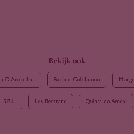
Bekijk ook
u D'Armailhac
Badia a Coltibuono
Morge
 S.R.L.
Les Bertrand
Quinta do Ameal