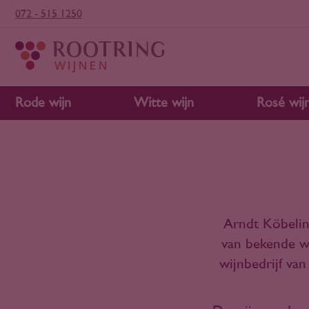
072 - 515 1250
Rode wijn
Witte wijn
Rosé wij
Arndt Köbelin 
van bekende wi
wijnbedrijf va