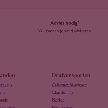
Advies nodig?
Wij kunnen je altijd adviseren
anden
Druivensoorten
rankrijk
Cabernet Sauvignon
alië
Chardonnay
panje
Merlot
rgentinië
Pinot Grigio