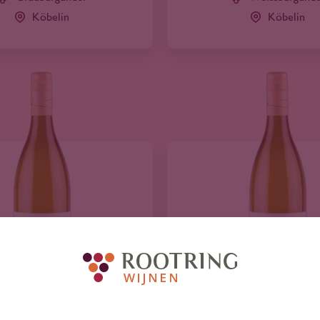
Köbelin
Köbelin
2024
Duitsland
2025
Duitsland