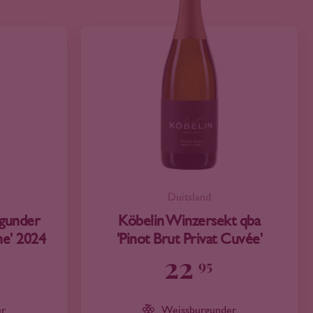
Duitsland
rgunder
Köbelin Winzersekt qba
ne' 2024
'Pinot Brut Privat Cuvée'
22
95
er
Weissburgunder