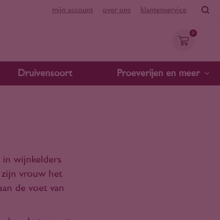
mijn account
over ons
klantenservice
0
Druivensoort
Proeverijen en meer
 in wijnkelders
 zijn vrouw het
aan de voet van