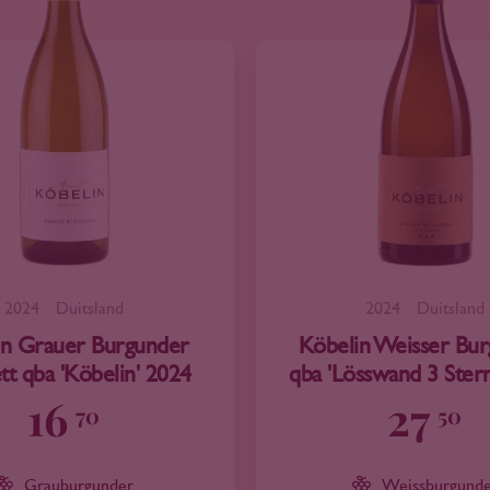
2024
Duitsland
2024
Duitsland
in Grauer Burgunder
Köbelin Weisser Bu
tt qba 'Köbelin' 2024
qba 'Lösswand 3 Ster
16
27
70
50
Grauburgunder
Weissburgund