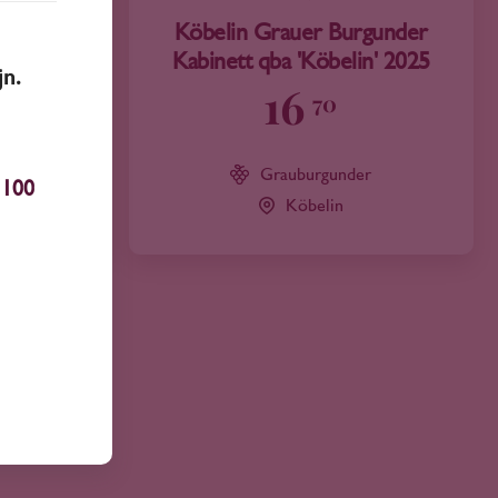
rgunder
Köbelin Grauer Burgunder
n' 2025
Kabinett qba 'Köbelin' 2025
jn.
16
70
er
Grauburgunder
100
Köbelin