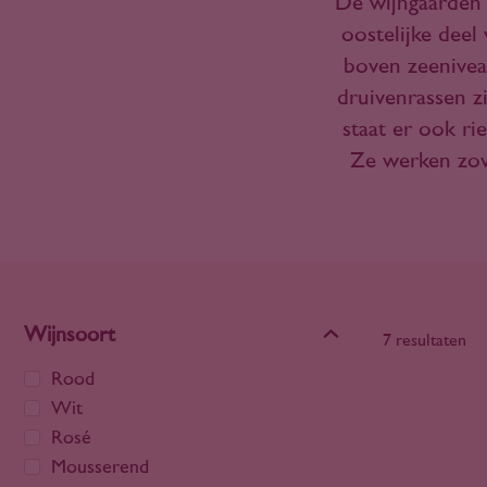
De wijngaarden 
oostelijke deel
boven zeenivea
druivenrassen z
staat er ook ri
Ze werken zove
Wijnsoort
7 resultaten
Rood
Wit
Rosé
Mousserend