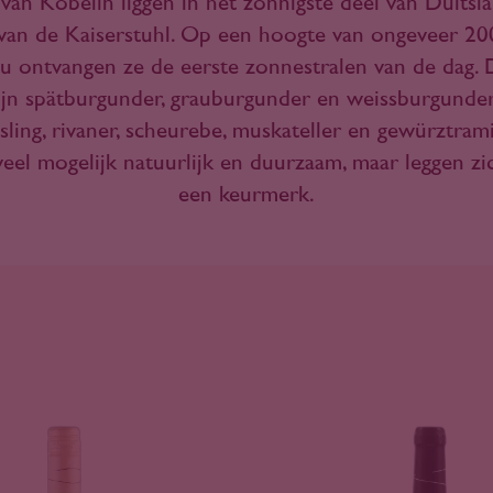
van Köbelin liggen in het zonnigste deel van Duitsl
 van de Kaiserstuhl. Op een hoogte van ongeveer 2
u ontvangen ze de eerste zonnestralen van de dag. D
ijn spätburgunder, grauburgunder en weissburgunder
esling, rivaner, scheurebe, muskateller en gewürztram
el mogelijk natuurlijk en duurzaam, maar leggen zic
een keurmerk.