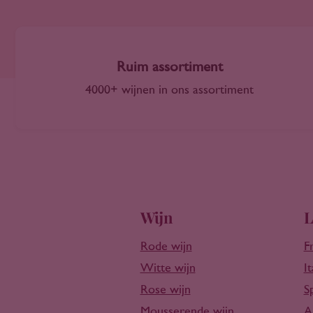
Limburg
Cinsault
Lissabon
Clairette
Loire
Cococciola
Lombardije
Ruim assortiment
Codega
Maasvallei Limburg
Colombard
4000+ wijnen in ons assortiment
Marken
Colorino
Marlborough
Cortese
Mátra
Corvina
McLaren Vale
Corvinone
Meknès Region
Côt
Mendoza
Counoise
Minho
Wijn
L
Courbu
Moezel
Croatina
Rode wijn
F
Moezel LX
Doina Blanca
Witte wijn
It
Molise
Dolcetto
Moselle
Rose wijn
S
Dornfelder
Nahe
Mousserende wijn
A