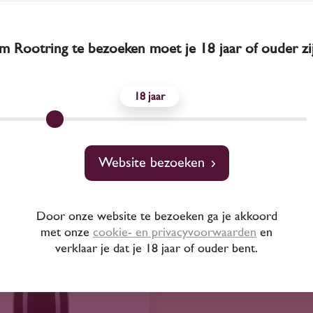
n Weisser Burgunder
Köbelin Weisser Bu
tt qba 'Köbelin' 2024
Kabinett qba 'Köbeli
 Rootring te bezoeken moet je 18 jaar of ouder zi
16
16
70
70
18
Weissburgunder
Weissburgund
Köbelin
Köbelin
Website bezoeken
Door onze website te bezoeken ga je akkoord
met onze
cookie- en privacyvoorwaarden
en
verklaar je dat je 18 jaar of ouder bent.