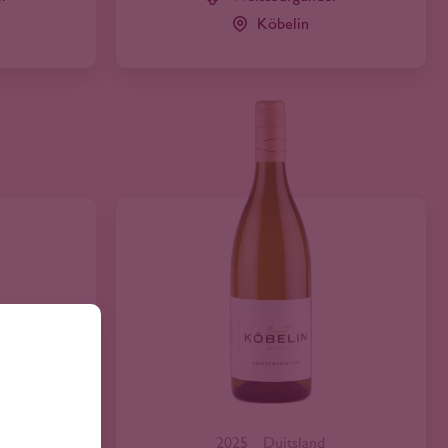
Köbelin
2025
Duitsland