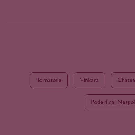
Caladoc
Friuli-Venezia Giulia
Camarate
Galicië
Canaiolo
Gelderland
Cannonau
Graubünden
Carignan
Hawkes Bay
Carignano
Italië
Cariñena
Jura
Carmenère
Kamptal
Carricante
Klein Karoo
Castelão
Tornatore
Vinkara
Chatea
La Mancha
Catarratto
Lac de Bienne
Cerceal
Langedijk
Cercial
Poderi dal Nespoli
Languedoc-Roussillon
Cesanese
Lazio
Chardonnay
Levante
Chenin Blanc
Ligurië
Ciliegiolo