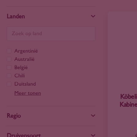
Landen
Argentinië
Australië
België
Chili
Duitsland
Frankrijk
Meer tonen
Köbel
Georgië
Kabine
Hongarije
Regio
Italië
Libanon
Luxemburg
Druivensoort