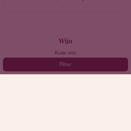
Wijn
Rode wijn
Witte wijn
Filter
Rose wijn
Mousserende wijn
Bekijk alle wijnen
Landen
Frankrijk