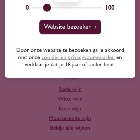
Wij kunnen je altijd adviseren
0
100
Wijnprofessionals
Website bezoeken
10+ jaar ervaring
Door onze website te bezoeken ga je akkoord
met onze
cookie- en privacyvoorwaarden
en
verklaar je dat je 18 jaar of ouder bent.
Wijn
Rode wijn
Witte wijn
Rose wijn
Mousserende wijn
Bekijk alle wijnen