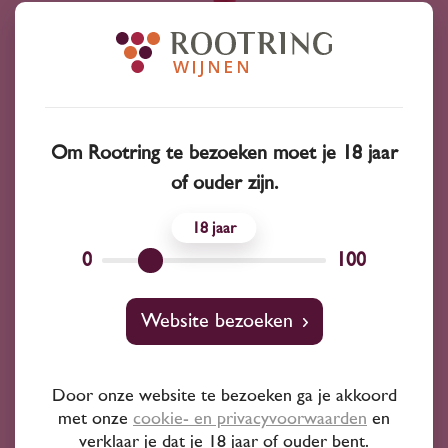
Om Rootring te bezoeken moet je 18 jaar
of ouder zijn.
18
0
100
2023
Frankrijk
Cave de Tain Première Note Syrah 2023
Website bezoeken
10
50
Door onze website te bezoeken ga je akkoord
Syrah
met onze
cookie- en privacyvoorwaarden
en
Cave de Tain
verklaar je dat je 18 jaar of ouder bent.