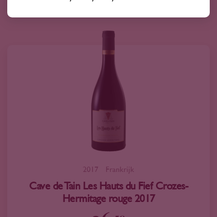
2017
Frankrijk
Cave de Tain Les Hauts du Fief Crozes-
Hermitage rouge 2017
50