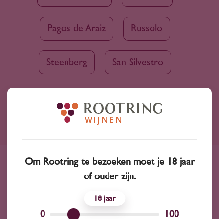
Pagos de Araiz
Russolo
Steenberg
San Silvestro
Ruim assortiment
4000+ wijnen in ons assortiment
Om Rootring te bezoeken moet je 18 jaar
Advies nodig?
of ouder zijn.
Wij kunnen je altijd adviseren
18
0
100
Wijnprofessionals