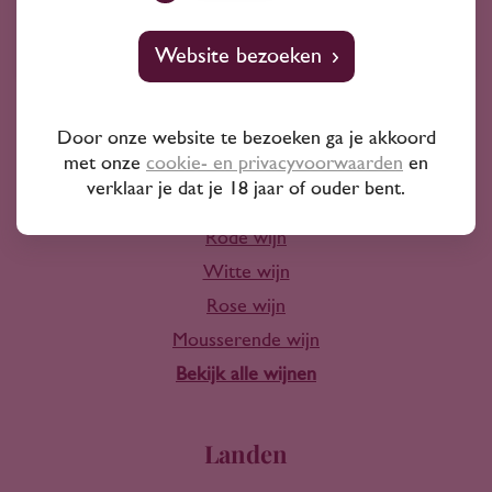
10+ jaar ervaring
Website bezoeken
Door onze website te bezoeken ga je akkoord
met onze
cookie- en privacyvoorwaarden
en
Wijn
verklaar je dat je 18 jaar of ouder bent.
Rode wijn
Witte wijn
Rose wijn
Mousserende wijn
Bekijk alle wijnen
Landen