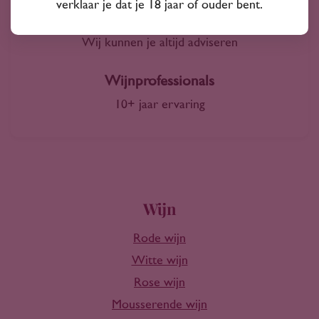
verklaar je dat je 18 jaar of ouder bent.
Advies nodig?
Wij kunnen je altijd adviseren
Wijnprofessionals
10+ jaar ervaring
Wijn
Rode wijn
Witte wijn
Rose wijn
Mousserende wijn