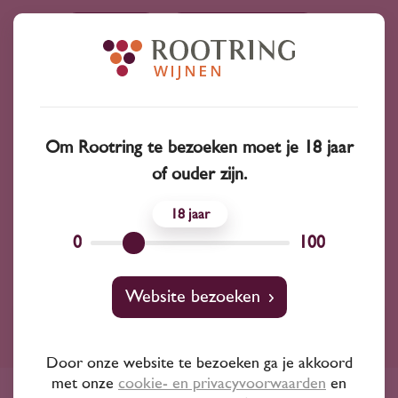
Azahara
Costers del Sió
Wilhelm walch
Om Rootring te bezoeken moet je 18 jaar
Domaine Prunier Bonheur
of ouder zijn.
18
Clos de la Niverdière
Otronia
0
100
Website bezoeken
Ruim assortiment
Door onze website te bezoeken ga je akkoord
4000+ wijnen in ons assortiment
met onze
cookie- en privacyvoorwaarden
en