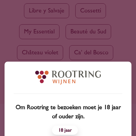
Libre y Salvaje
Cossetti
My Essential
Beauté du Sud
Château violet
Ca' del Bosco
Ruim assortiment
4000+ wijnen in ons assortiment
Om Rootring te bezoeken moet je 18 jaar
of ouder zijn.
Advies nodig?
18
Wij kunnen je altijd adviseren