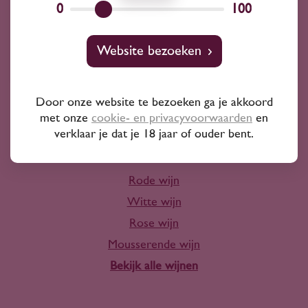
0
100
Wijnprofessionals
Website bezoeken
10+ jaar ervaring
Door onze website te bezoeken ga je akkoord
met onze
cookie- en privacyvoorwaarden
en
verklaar je dat je 18 jaar of ouder bent.
Wijn
Rode wijn
Witte wijn
Rose wijn
Mousserende wijn
Bekijk alle wijnen