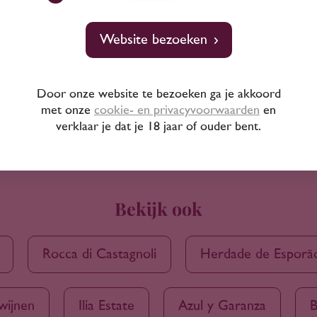
Website bezoeken
Door onze website te bezoeken ga je akkoord
met onze
cookie- en privacyvoorwaarden
en
verklaar je dat je 18 jaar of ouder bent.
Bekijk ook
Rocca di Castagnoli
Herdade de Esporã
wijnen
Ilia Estate
Azul y Garanza
B