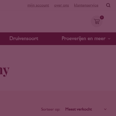
mijn account
over ons
klantenservice
0
Druivensoort
Proeverijen en meer
my
Sorteer op: