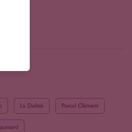
o
La Delizia
Pascal Clément
aumard