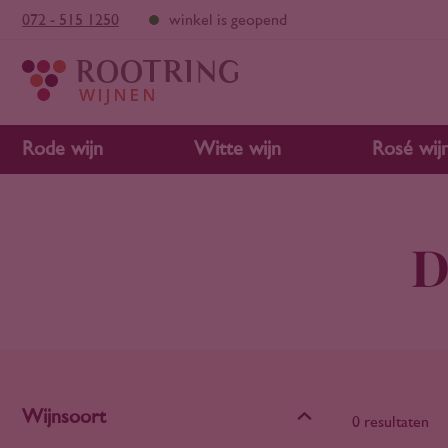
072 - 515 1250
winkel is geopend
Rode wijn
Witte wijn
Rosé wij
D
Wijnsoort
0 resultaten