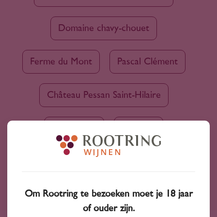
Domaine chavy-chouet
Ferme du Mont
Pascal Clément
Château Pessan Saint-Hilaire
Santa Lucia
Simonsig
Om Rootring te bezoeken moet je 18 jaar
Ruim assortiment
of ouder zijn.
4000+ wijnen in ons assortiment