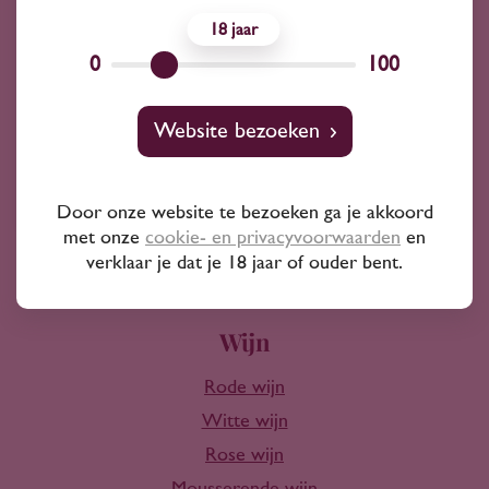
18
Advies nodig?
0
100
Wij kunnen je altijd adviseren
Website bezoeken
Wijnprofessionals
10+ jaar ervaring
Door onze website te bezoeken ga je akkoord
met onze
cookie- en privacyvoorwaarden
en
verklaar je dat je 18 jaar of ouder bent.
Wijn
Rode wijn
Witte wijn
Rose wijn