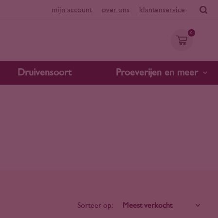
mijn account
over ons
klantenservice
0
Druivensoort
Proeverijen en meer
Sorteer op: