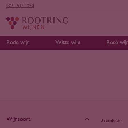
072 - 515 1250
Rode wijn
Witte wijn
Rosé wij
Wijnsoort
0 resultaten