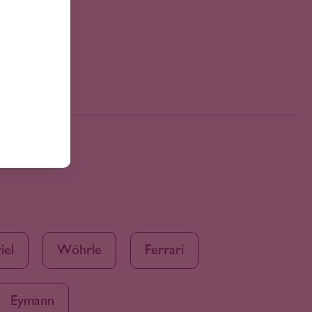
iel
Wöhrle
Ferrari
Eymann