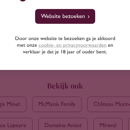
Website bezoeken
Door onze website te bezoeken ga je akkoord
met onze
cookie- en privacyvoorwaarden
en
verklaar je dat je 18 jaar of ouder bent.
Bekijk ook
is Minet
McManis Family
Château Montv
os Lapeyre
Domaine Amiot
Miraval