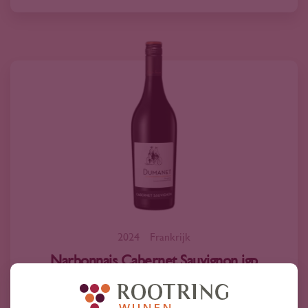
2024
Frankrijk
Narbonnais Cabernet Sauvignon igp
'Dumanet' 2024
9
30