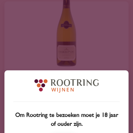
2022
Frankrijk
La Chablisienne 1er Cru Montmains 2022
50
95
Om Rootring te bezoeken moet je 18 jaar
Chardonnay
of ouder zijn.
La Chablisienne