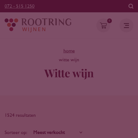
072 - 515 1250
0
home
witte wijn
Witte wijn
1524 resultaten
Sorteer op: