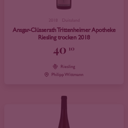
2018
Duitsland
Ansgar-Clüsserath Trittenheimer Apotheke
Riesling trocken 2018
40
10
Riesling
Philipp Wittmann