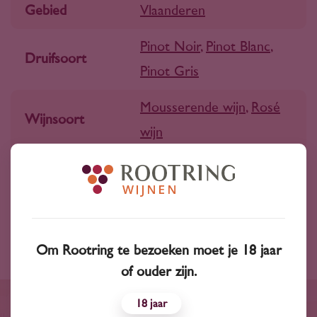
Gebied
Vlaanderen
Pinot Noir
,
Pinot Blanc
,
Druifsoort
Pinot Gris
Mousserende wijn
,
Rosé
Wijnsoort
wijn
Inhoud
750 ml
Land
België
Om Rootring te bezoeken moet je 18 jaar
of ouder zijn.
18