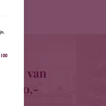
jn.
100
traal van
 € 100,-