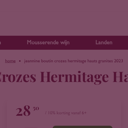
n
Mousserende wijn
Landen
home
jeannine boutin crozes hermitage hauts granites 2023
Crozes Hermitage Ha
28
50
/ 10% korting vanaf 6+