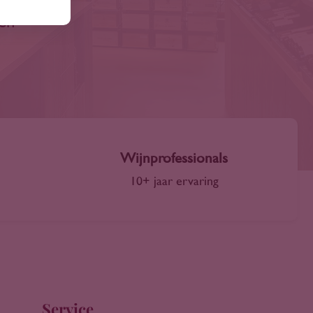
len
Wijnprofessionals
10+ jaar ervaring
Service