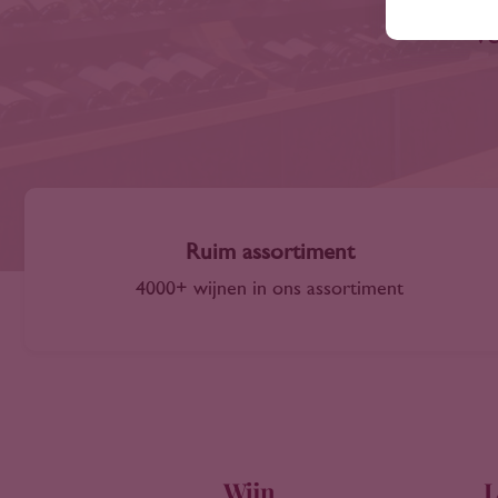
ve
Ruim assortiment
4000+ wijnen in ons assortiment
Wijn
L