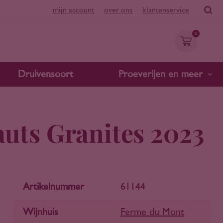
mijn account
over ons
klantenservice
0
Druivensoort
Proeverijen en meer
uts Granites 2023
Artikelnummer
61144
Wijnhuis
Ferme du Mont