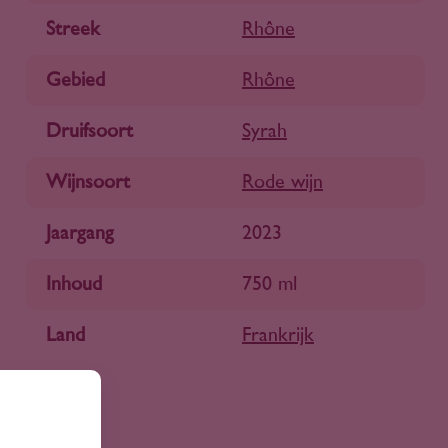
Streek
Rhône
Gebied
Rhône
Druifsoort
Syrah
Wijnsoort
Rode wijn
Jaargang
2023
Inhoud
750 ml
Land
Frankrijk