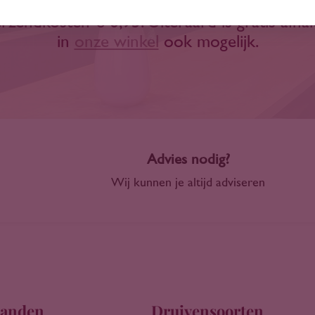
Wanneer dit niet het geval is bedragen de
rzendkosten € 6,95. Uiteraard is gratis afha
in
onze winkel
ook mogelijk.
Advies nodig?
Wij kunnen je altijd adviseren
anden
Druivensoorten