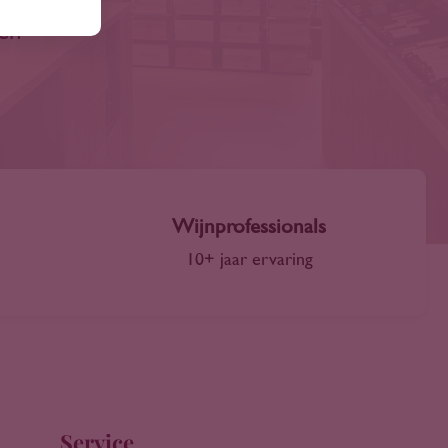
len
Wijnprofessionals
10+ jaar ervaring
Service