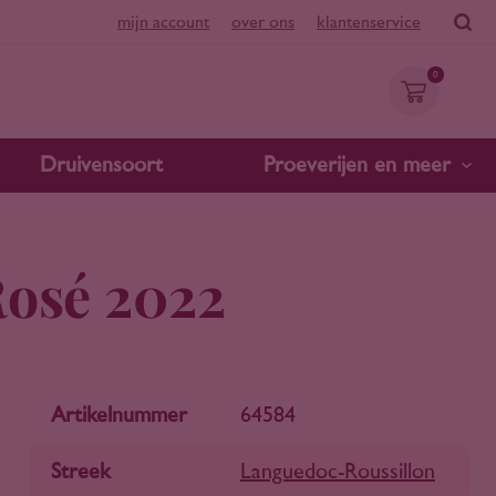
mijn account
over ons
klantenservice
0
Druivensoort
Proeverijen en meer
Rosé 2022
Artikelnummer
64584
Streek
Languedoc-Roussillon