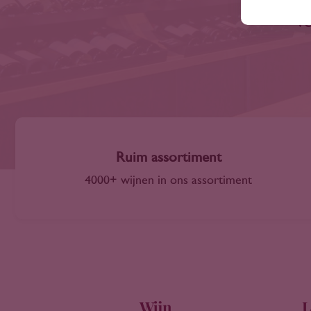
ve
Ruim assortiment
4000+ wijnen in ons assortiment
Wijn
L