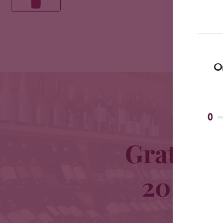
Om
0
Gratis b
20 km o