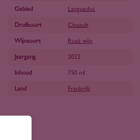
Gebied
Languedoc
Druifsoort
Cinsault
Wijnsoort
Rosé wijn
Jaargang
2022
Inhoud
750 ml
Land
Frankrijk