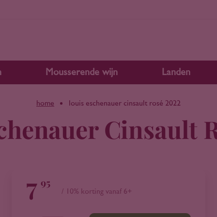
n
Mousserende wijn
Landen
home
louis eschenauer cinsault rosé 2022
chenauer Cinsault 
7
95
/ 10% korting vanaf 6+