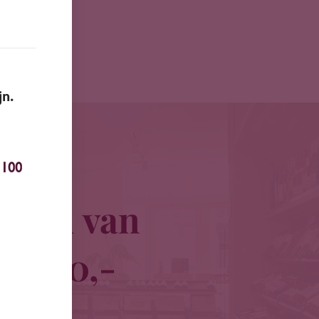
jn.
100
traal van
 € 100,-