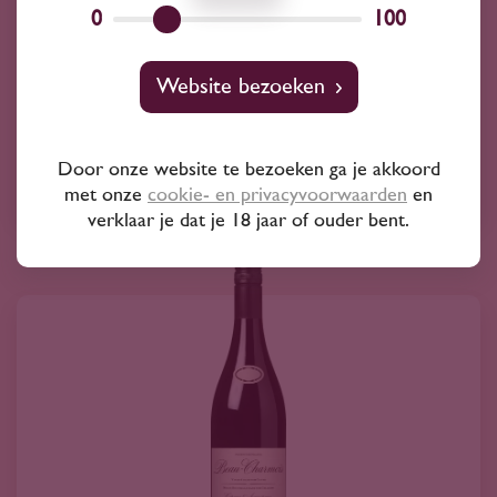
0
100
L'Ostal Estibals Minervois 2022
15
20
Website bezoeken
Syrah
Door onze website te bezoeken ga je akkoord
Famille j.m. cazes
met onze
cookie- en privacyvoorwaarden
en
verklaar je dat je 18 jaar of ouder bent.