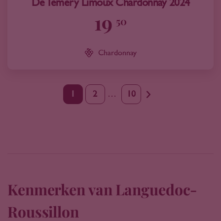
De Temery Limoux Chardonnay 2024
19
50
Chardonnay
1
2
…
10
Kenmerken van Languedoc-
Roussillon