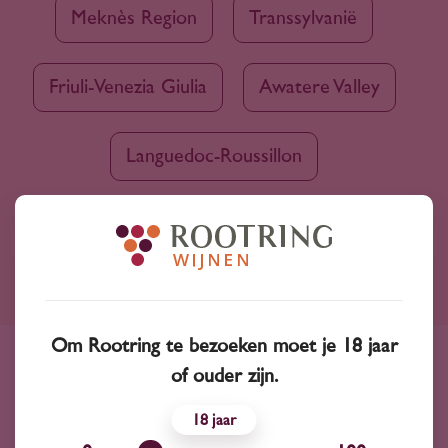
Meknès Region
Transsylvanië
Friuli-Venezia Giulia
Awatere Valley
Languedoc-Roussillon
Ruim assortiment
4000+ wijnen in ons assortiment
Om Rootring te bezoeken moet je 18 jaar
of ouder zijn.
Advies nodig?
Wij kunnen je altijd adviseren
18