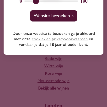
0
100
Wijnprofessionals
10+ jaar ervaring
Website bezoeken
Door onze website te bezoeken ga je akkoord
met onze
cookie- en privacyvoorwaarden
en
verklaar je dat je 18 jaar of ouder bent.
Wijn
Rode wijn
Witte wijn
Rose wijn
Mousserende wijn
Bekijk alle wijnen
Landen