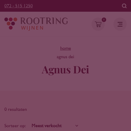
072 - 515 1250
0
home
agnus dei
Agnus Dei
0 resultaten
Sorteer op: