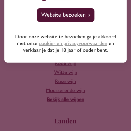
10+ jaar ervaring
Website bezoeken
Door onze website te bezoeken ga je akkoord
met onze
cookie- en privacyvoorwaarden
en
Wijn
verklaar je dat je 18 jaar of ouder bent.
Rode wijn
Witte wijn
Rose wijn
Mousserende wijn
Bekijk alle wijnen
Landen