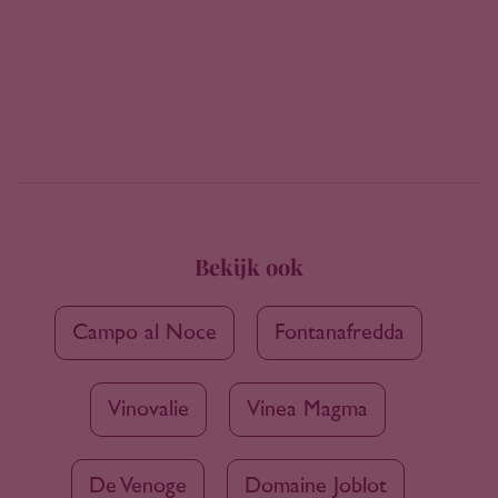
Bekijk ook
Campo al Noce
Fontanafredda
Vinovalie
Vinea Magma
De Venoge
Domaine Joblot