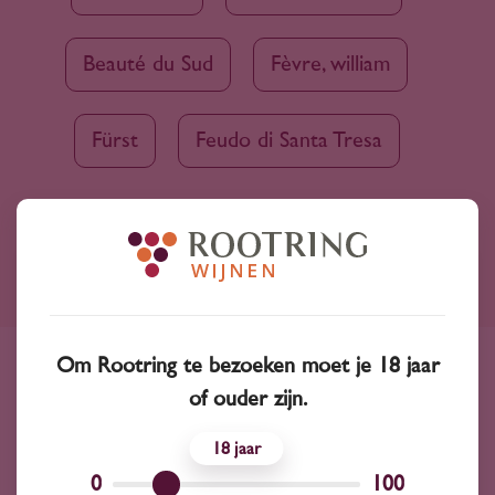
Beauté du Sud
Fèvre, william
Fürst
Feudo di Santa Tresa
Ruim assortiment
4000+ wijnen in ons assortiment
Om Rootring te bezoeken moet je 18 jaar
Advies nodig?
of ouder zijn.
Wij kunnen je altijd adviseren
18
0
100
Wijnprofessionals