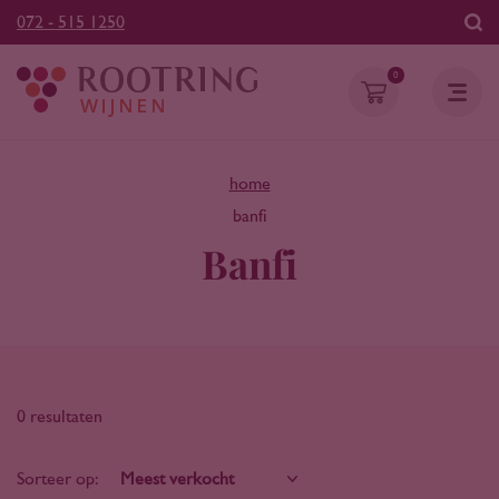
072 - 515 1250
0
home
banfi
Banfi
0 resultaten
Sorteer op: