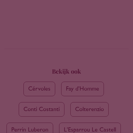
Bekijk ook
Cérvoles
Fay d'Homme
Conti Costanti
Colterenzio
Perrin Luberon
L'Esparrou Le Castell