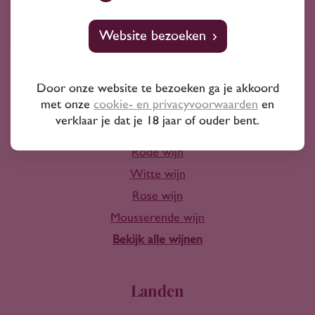
10+ jaar ervaring
Website bezoeken
Door onze website te bezoeken ga je akkoord
met onze
cookie- en privacyvoorwaarden
en
Wijn
verklaar je dat je 18 jaar of ouder bent.
Rode wijn
Witte wijn
Rose wijn
Mousserende wijn
Bekijk alle wijnen
Landen