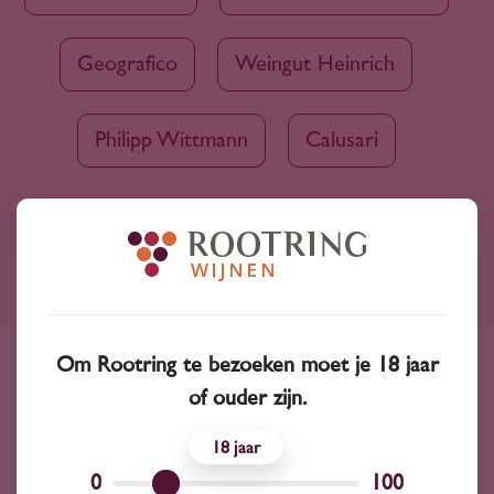
Geografico
Weingut Heinrich
Philipp Wittmann
Calusari
Ruim assortiment
4000+ wijnen in ons assortiment
Om Rootring te bezoeken moet je 18 jaar
Advies nodig?
of ouder zijn.
Wij kunnen je altijd adviseren
18
0
100
Wijnprofessionals