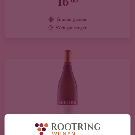
16
Grauburgunder
Weingut seeger