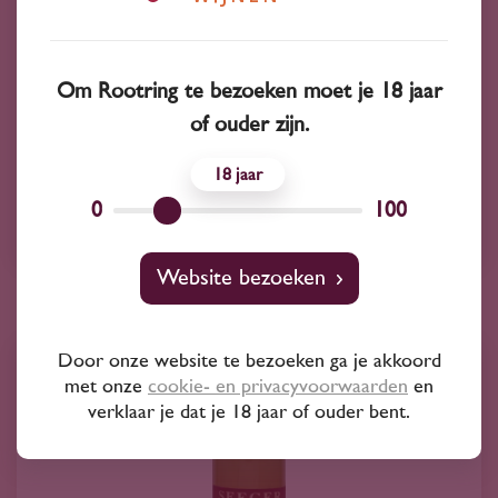
2024
Duitsland
Weingut Seeger Cuvée ‘GeorG’ Trocken
2024
Om Rootring te bezoeken moet je 18 jaar
25
85
of ouder zijn.
18
Weissburgunder
0
100
Weingut seeger
Website bezoeken
Door onze website te bezoeken ga je akkoord
met onze
cookie- en privacyvoorwaarden
en
verklaar je dat je 18 jaar of ouder bent.