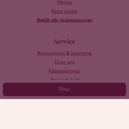
Merlot
Pinot Grigio
Bekijk alle druivensoorten
Service
Retourneren & bezorging
Over ons
Klantenservice
Privacybeleid
Algemene voorwaarden
Filter