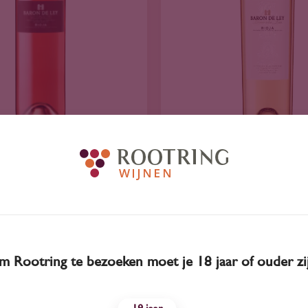
2025
Spanje
2025
Spanje
 de Ley rosado 2025
Barón de Ley Blanc
Lias 2025
10
12
70
00
 Rootring te bezoeken moet je 18 jaar of ouder zi
Tempranillo
Garnacha Blan
Baron de Ley
Baron de Ley