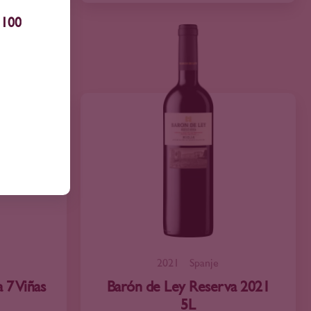
100
2021
Spanje
 7 Viñas
Barón de Ley Reserva 2021
5L