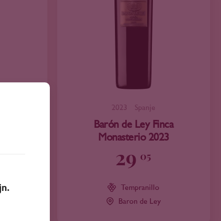
2023
Spanje
o sobre
Barón de Ley Finca
Monasterio 2023
29
05
jn.
ca
Tempranillo
Baron de Ley