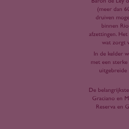
Barón de Ley o
(meer dan 60
druiven mogel
binnen Rioj
afzettingen. Het
wat zorgt 
In de kelder 
met een sterke 
uitgebreide 
De belangrijkst
Graciano en Ma
Reserva en Gr