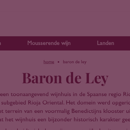
n
Mousserende wijn
Landen
home
baron de ley
Baron de Ley
 een toonaangevend wijnhuis in de Spaanse regio Rioj
 subgebied Rioja Oriental. Het domein werd opgeric
et terrein van een voormalig Benedictijns klooster u
t het wijnhuis een bijzonder historisch karakter gee