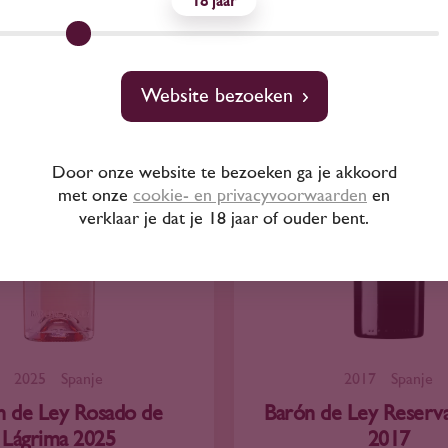
18
Website bezoeken
Door onze website te bezoeken ga je akkoord
met onze
cookie- en privacyvoorwaarden
en
verklaar je dat je 18 jaar of ouder bent.
2025
Spanje
2017
Spanje
n de Ley Rosado de
Barón de Ley Reserva
Lágrima 2025
2017