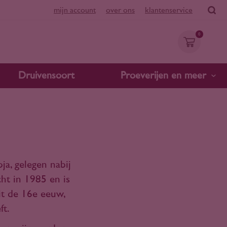
mijn account
over ons
klantenservice
0
Druivensoort
Proeverijen en meer
a, gelegen nabij
ht in 1985 en is
it de 16e eeuw,
ft.