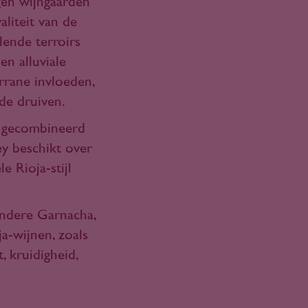
gen wijngaarden
liteit van de
lende terroirs
en alluviale
errane invloeden,
de druiven.
, gecombineerd
ey beschikt over
e Rioja-stijl
andere Garnacha,
a-wijnen, zoals
, kruidigheid,