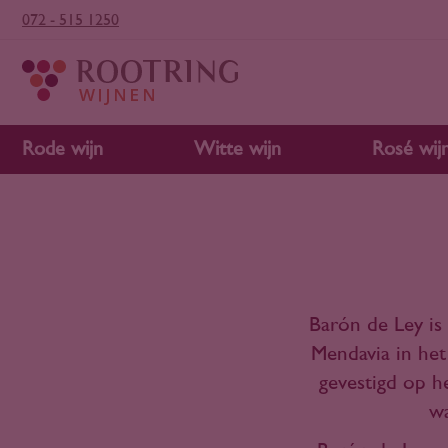
072 - 515 1250
Rode wijn
Witte wijn
Rosé wij
Barón de Ley is
Mendavia in het
gevestigd op h
wa