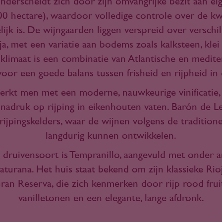
nderscheidt zich door zijn omvangrijke bezit aan ei
0 hectare), waardoor volledige controle over de kwa
ijk is. De wijngaarden liggen verspreid over verschil
a, met een variatie aan bodems zoals kalksteen, klei 
 klimaat is een combinatie van Atlantische en medit
voor een goede balans tussen frisheid en rijpheid in 
werkt men met een moderne, nauwkeurige vinificatie
nadruk op rijping in eikenhouten vaten. Barón de L
rijpingskelders, waar de wijnen volgens de traditionel
langdurig kunnen ontwikkelen.
e druivensoort is Tempranillo, aangevuld met onder 
turana. Het huis staat bekend om zijn klassieke Rioj
an Reserva, die zich kenmerken door rijp rood fruit
vanilletonen en een elegante, lange afdronk.