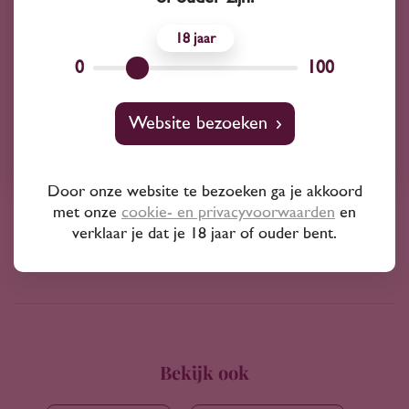
2024
Frankrijk
Beaurempart Grande Réserve Rouge 2024
18
9
90
0
100
Website bezoeken
Cabernet Sauvignon
Beaurempart
Door onze website te bezoeken ga je akkoord
met onze
cookie- en privacyvoorwaarden
en
verklaar je dat je 18 jaar of ouder bent.
Bekijk ook