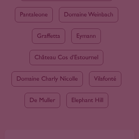
Pantaleone
Domaine Weinbach
Graffetta
Eymann
Château Cos d'Estournel
Domaine Charly Nicolle
Vilafonté
De Muller
Elephant Hill