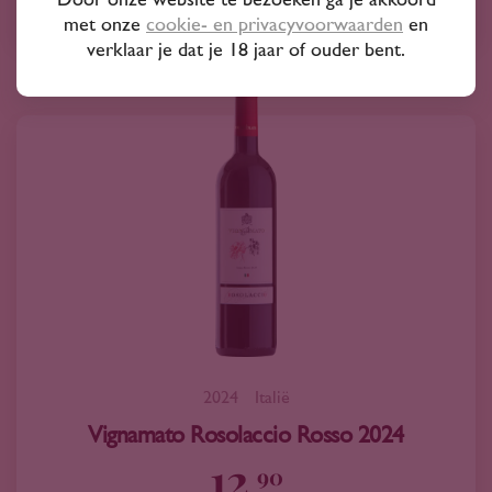
Door onze website te bezoeken ga je akkoord
Azienda agricola vignamato
met onze
cookie- en privacyvoorwaarden
en
verklaar je dat je 18 jaar of ouder bent.
2024
Italië
Vignamato Rosolaccio Rosso 2024
12
90