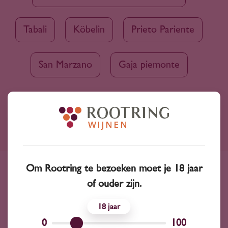
Tabali
Köbelin
Prieto Pariente
San Marzano
Gaja piemonte
Ruim assortiment
4000+ wijnen in ons assortiment
Om Rootring te bezoeken moet je 18 jaar
Advies nodig?
of ouder zijn.
Wij kunnen je altijd adviseren
18
0
100
Wijnprofessionals