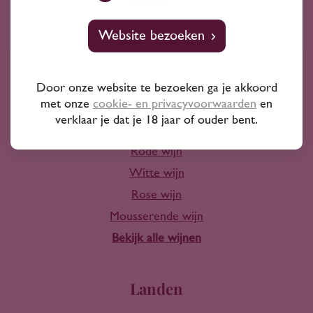
10+ jaar ervaring
Website bezoeken
Door onze website te bezoeken ga je akkoord
met onze
cookie- en privacyvoorwaarden
en
Wijn
verklaar je dat je 18 jaar of ouder bent.
Rode wijn
Witte wijn
Rose wijn
Mousserende wijn
Bekijk alle wijnen
Landen