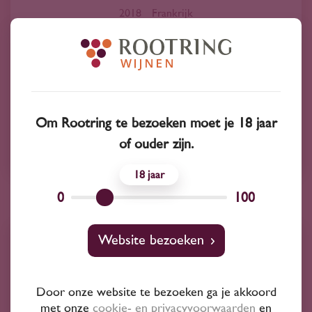
2018
Frankrijk
Philipponnat Champagne aoc Extra Brut
'Blanc de Noirs' 2018
95
30
Om Rootring te bezoeken moet je 18 jaar
Pinot Noir
of ouder zijn.
Philipponnat
18
0
100
Website bezoeken
Door onze website te bezoeken ga je akkoord
met onze
cookie- en privacyvoorwaarden
en