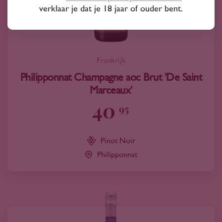
verklaar je dat je 18 jaar of ouder bent.
Frankrijk
Philipponnat Champagne aoc Brut 'De Saint
Marceaux'
40
95
Pinot Noir
Philipponnat