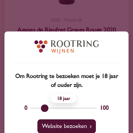
2020
Frankrijk
Agapes de Rieufret Graves Rouge 2020
21
25
Cabernet Sauvignon
Château de rieufret
Om Rootring te bezoeken moet je 18 jaar
of ouder zijn.
18
0
100
Website bezoeken