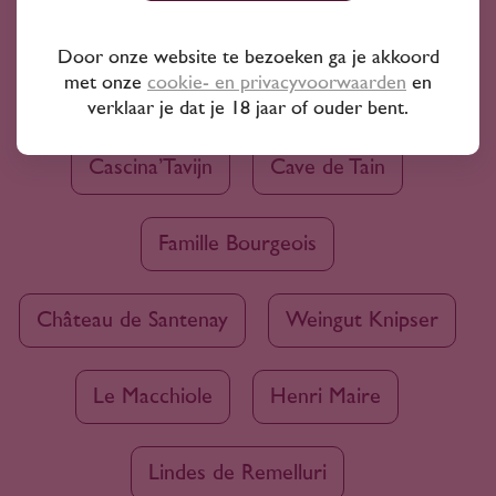
Bekijk ook
Door onze website te bezoeken ga je akkoord
met onze
cookie- en privacyvoorwaarden
en
Deakin Estate
Domaine Rolet
verklaar je dat je 18 jaar of ouder bent.
Cascina’Tavijn
Cave de Tain
Famille Bourgeois
Château de Santenay
Weingut Knipser
Le Macchiole
Henri Maire
Lindes de Remelluri