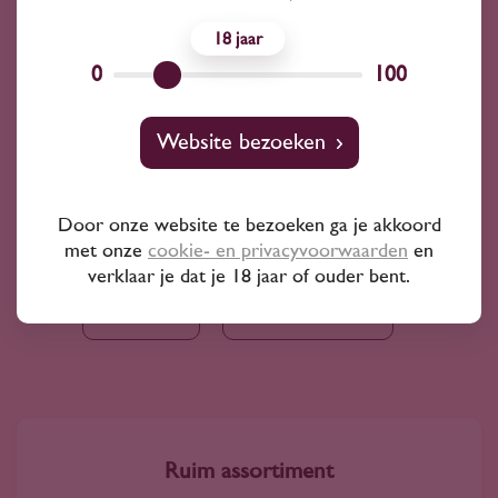
Gaja piemonte
Rotkäppchen
18
0
100
Wingara
Château Lafite-Rothschild
Website bezoeken
Tenuta Ulisse Soc. Agricola S.N.C.
Door onze website te bezoeken ga je akkoord
Erbeldinger
La Posta
Villa Rubini
met onze
cookie- en privacyvoorwaarden
en
verklaar je dat je 18 jaar of ouder bent.
Ornellaia
Tour St. Martin
Ruim assortiment