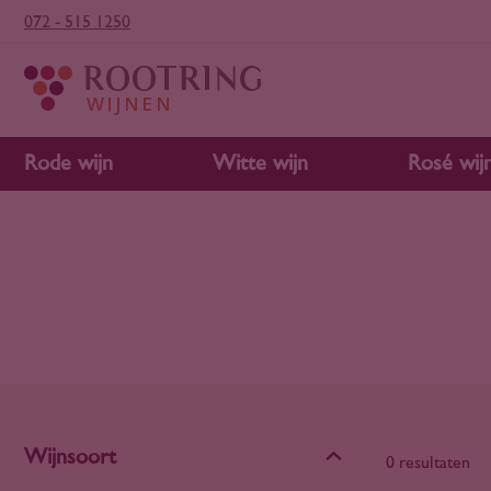
072 - 515 1250
Rode wijn
Witte wijn
Rosé wij
Wijnsoort
0 resultaten