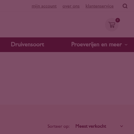
mijn account
over ons
klantenservice
0
Druivensoort
Proeverijen en meer
Sorteer op: