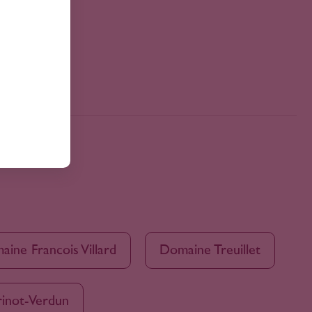
ine Francois Villard
Domaine Treuillet
inot-Verdun