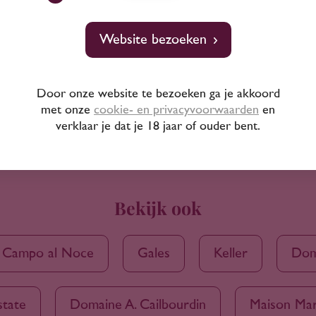
Website bezoeken
Door onze website te bezoeken ga je akkoord
met onze
cookie- en privacyvoorwaarden
en
verklaar je dat je 18 jaar of ouder bent.
Bekijk ook
Campo al Noce
Gales
Keller
Doma
state
Domaine A. Cailbourdin
Maison Mar