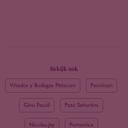
Bekijk ook
Viñedos y Bodegas Pittacum
Paxvinum
Gino Fasoli
Pazo Señoráns
Nicolas-Jay
Portantica