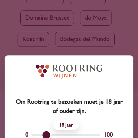
Domaine Brusset
de Moya
Koechlin
Bodegas del Mundo
Ruim assortiment
4000+ wijnen in ons assortiment
Om Rootring te bezoeken moet je 18 jaar
Advies nodig?
of ouder zijn.
Wij kunnen je altijd adviseren
18
0
100
Wijnprofessionals