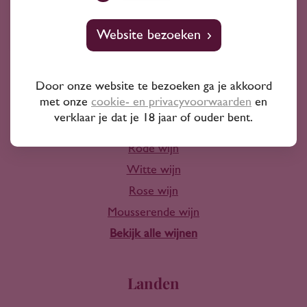
10+ jaar ervaring
Website bezoeken
Door onze website te bezoeken ga je akkoord
met onze
cookie- en privacyvoorwaarden
en
Wijn
verklaar je dat je 18 jaar of ouder bent.
Rode wijn
Witte wijn
Rose wijn
Mousserende wijn
Bekijk alle wijnen
Landen