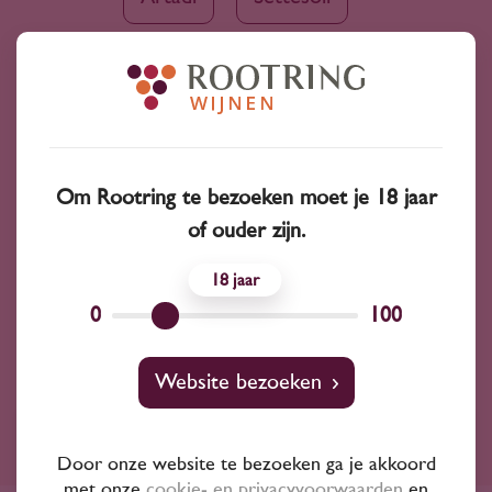
Condado de Haza
Domaine Ricard
Rocca di Castagnoli
Proyecto
Om Rootring te bezoeken moet je 18 jaar
Radacini Wines Srl
of ouder zijn.
18
Château Lascombes
0
100
Website bezoeken
Ruim assortiment
Door onze website te bezoeken ga je akkoord
met onze
cookie- en privacyvoorwaarden
en