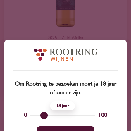
2025
Zuid-Afrika
De Wetshof Chardonnay 'Limelight' 2025
8
90
Chardonnay
Om Rootring te bezoeken moet je 18 jaar
De Wetshof Estate
of ouder zijn.
18
0
100