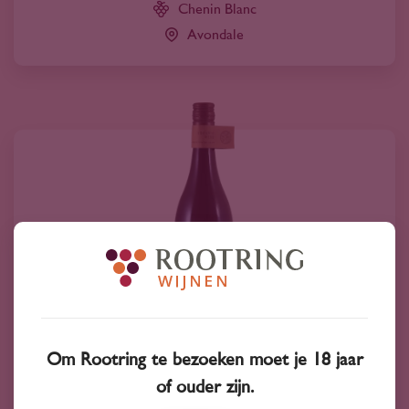
Chenin Blanc
Avondale
Om Rootring te bezoeken moet je 18 jaar
2020
Zuid-Afrika
of ouder zijn.
Avondale Jonty's Ducks Pekin Red 2020