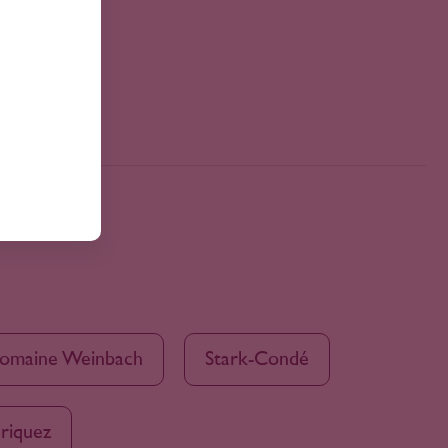
omaine Weinbach
Stark-Condé
riquez