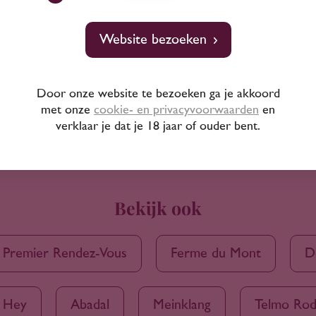
Website bezoeken
Door onze website te bezoeken ga je akkoord
met onze
cookie- en privacyvoorwaarden
en
verklaar je dat je 18 jaar of ouder bent.
Bekijk ook
Premier Rendez-Vous
Ferme du Mont
D
 Hey
Abadal
Meinklang
Telmo Rod