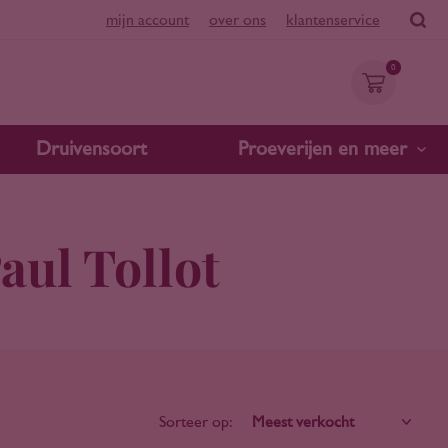
mijn account
over ons
klantenservice
0
Druivensoort
Proeverijen en meer
ul Tollot
Sorteer op: