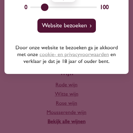
Wij kunnen je altijd adviseren
0
100
Wijnprofessionals
Website bezoeken
10+ jaar ervaring
Door onze website te bezoeken ga je akkoord
met onze
cookie- en privacyvoorwaarden
en
verklaar je dat je 18 jaar of ouder bent.
Wijn
Rode wijn
Witte wijn
Rose wijn
Mousserende wijn
Bekijk alle wijnen