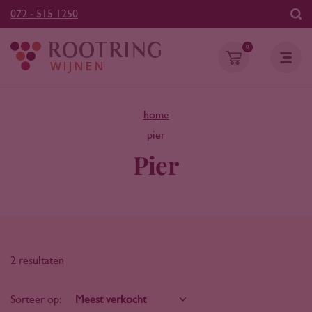
072 - 515 1250
0
home
pier
Pier
2 resultaten
Sorteer op: