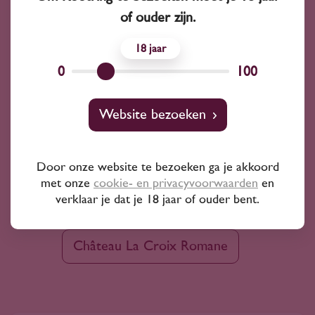
Tenuta Sant'Antonio
Pounamu
of ouder zijn.
18
Jean Rijckaert
Pemartin
0
100
Catena Zapatas
Cuateau du
Website bezoeken
Misty Cove
Concavins
Door onze website te bezoeken ga je akkoord
met onze
cookie- en privacyvoorwaarden
en
Bodega Cerrón
verklaar je dat je 18 jaar of ouder bent.
Château La Croix Romane