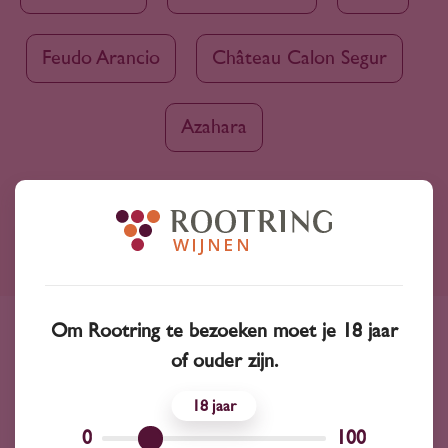
Feudo Arancio
Château Calon Segur
Azahara
Ruim assortiment
4000+ wijnen in ons assortiment
Om Rootring te bezoeken moet je 18 jaar
Advies nodig?
of ouder zijn.
Wij kunnen je altijd adviseren
18
0
100
Wijnprofessionals