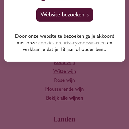
10+ jaar ervaring
Website bezoeken
Door onze website te bezoeken ga je akkoord
met onze
cookie- en privacyvoorwaarden
en
Wijn
verklaar je dat je 18 jaar of ouder bent.
Rode wijn
Witte wijn
Rose wijn
Mousserende wijn
Bekijk alle wijnen
Landen