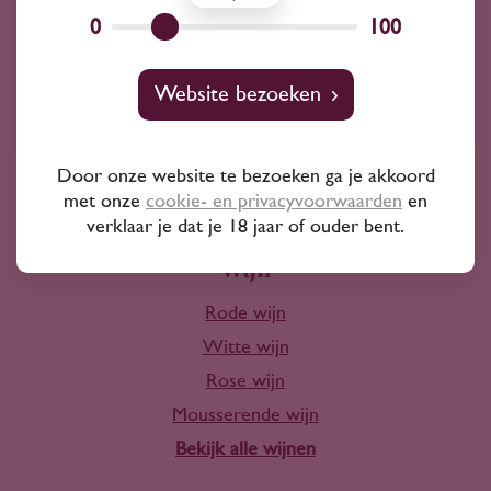
Wij kunnen je altijd adviseren
0
100
Wijnprofessionals
Website bezoeken
10+ jaar ervaring
Door onze website te bezoeken ga je akkoord
met onze
cookie- en privacyvoorwaarden
en
verklaar je dat je 18 jaar of ouder bent.
Wijn
Rode wijn
Witte wijn
Rose wijn
Mousserende wijn
Bekijk alle wijnen